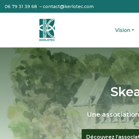
06 79 31 39 68 – contact@kerlotec.com
Aller
au
Vision
contenu
Skea
Une association
Découvrez l’associa