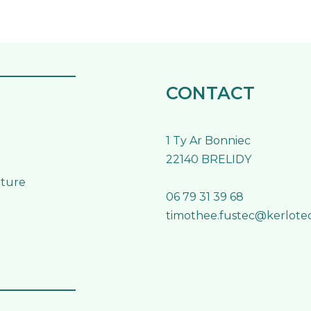
CONTACT
1 Ty Ar Bonniec
22140 BRELIDY
nture
06 79 31 39 68
timothee.fustec@kerlote